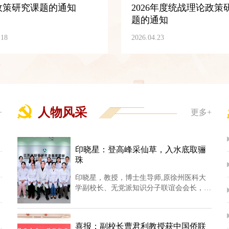
政策研究课题的通知
2026年度统战理论政策
题的通知
.18
2026.04.23
人物风采
+
更多+
印晓星：登高峰采仙草，入水底取骊
珠
印晓星，教授，博士生导师,原徐州医科大
学副校长、无党派知识分子联谊会会长，现
任江苏省新药研究与临床药学重点实验室主
任。江苏省理学2类研究生教育指导委员会
主任委员，江苏省药理学会副理事长，江苏
喜报：副校长曹君利教授获中国侨联
省药理学会新药临床前药理专业委员会主任